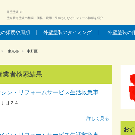
外壁塗装BIZ
塗り替え塗装の相場・価格・費用・見積もりなどリフォーム情報を紹介
装の頻度や周期
外壁塗装のタイミング
外壁塗装の
東京都
中野区
者業者検索結果
アーアーアーアンシン・リフォームサービス生活救急車ＪＢＲ／出張エリア・中野区・沼袋駅前・野方・若宮・鷺ノ宮駅前・江古田・江原町受付
１丁目２４
詳しく見る
おす
アーアーアーアンシン・リフォームサービス生活救急車ＪＢＲ／出張エリア・中野区・中野駅前・中野・新井受付