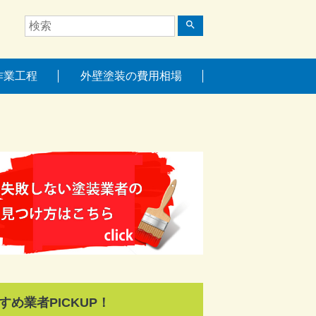
search
作業工程
外壁塗装の費用相場
すめ業者PICKUP！