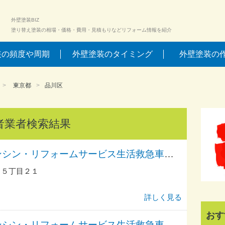
外壁塗装BIZ
塗り替え塗装の相場・価格・費用・見積もりなどリフォーム情報を紹介
装の頻度や周期
外壁塗装のタイミング
外壁塗装の
東京都
品川区
者業者検索結果
アーアーアーアンシン・リフォームサービス生活救急車ＪＢＲ／出張エリア・品川区・五反田駅前・西五反田・東五反田・戸越・武蔵小山駅前・荏原・平塚・中延・旗の台受付
田５丁目２１
詳しく見る
おす
アーアーアーアンシン・リフォームサービス生活救急車ＪＢＲ／出張エリア・品川区・大森駅前・南大井・大井競馬場前・西大井受付