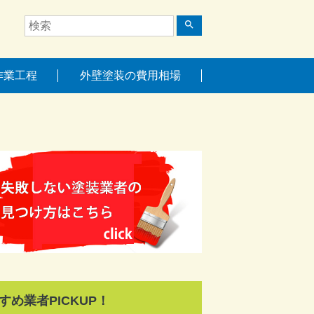
search
作業工程
外壁塗装の費用相場
すめ業者PICKUP！