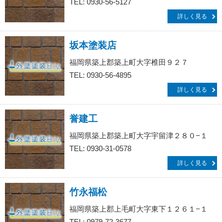
TEL: 0930-56-5127
詳しく見る
坂本塗装店
福岡県築上郡築上町大字椎田９２７
TEL: 0930-56-4895
詳しく見る
誉建工
福岡県築上郡築上町大字宇留津２８０−１
TEL: 0930-31-0578
詳しく見る
竹永福松
福岡県築上郡上毛町大字東下１２６１−１
TEL: 0979-72-3677