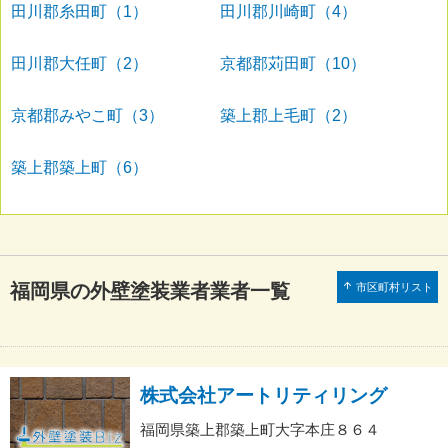
田川郡糸田町（1）
田川郡川崎町（4）
田川郡大任町（2）
京都郡苅田町（10）
京都郡みやこ町（3）
築上郡上毛町（2）
築上郡築上町（6）
福岡県の外壁塗装業者業者一覧
arrow_upward
市区町村リスト
株式会社アートリティリング
福岡県築上郡築上町大字本庄８６４