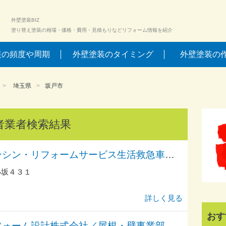
外壁塗装BIZ
塗り替え塗装の相場・価格・費用・見積もりなどリフォーム情報を紹介
装の頻度や周期
外壁塗装のタイミング
外壁塗装の
埼玉県
坂戸市
者業者検索結果
アーアーアーアンシン・リフォームサービス生活救急車ＪＢＲ／出張エリア・坂戸市・坂戸駅前・日の出町・坂戸市役所前・片柳・北坂戸駅前・にっさい花みず木受付
小坂４３１
詳しく見る
おす
フォーム設計株式会社／屋根・壁事業部