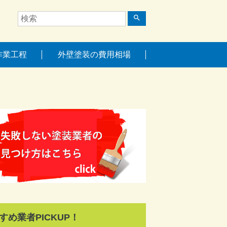
search
作業工程
外壁塗装の費用相場
すめ業者PICKUP！