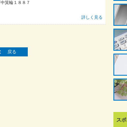
町中箕輪１８８７
詳しく見る
戻る
スポ