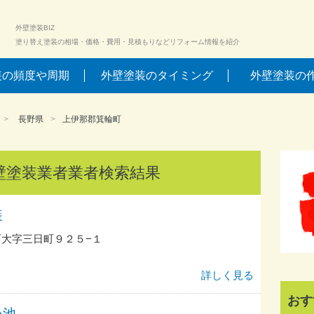
外壁塗装BIZ
塗り替え塗装の相場・価格・費用・見積もりなどリフォーム情報を紹介
装の頻度や周期
外壁塗装のタイミング
外壁塗装の
長野県
上伊那郡箕輪町
壁塗装業者業者検索結果
装
大字三日町９２５−１
詳しく見る
おす
小池