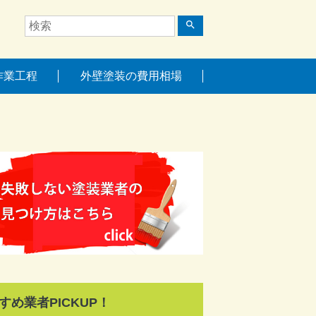
search
作業工程
外壁塗装の費用相場
すめ業者PICKUP！