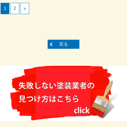
1
2
»
戻る