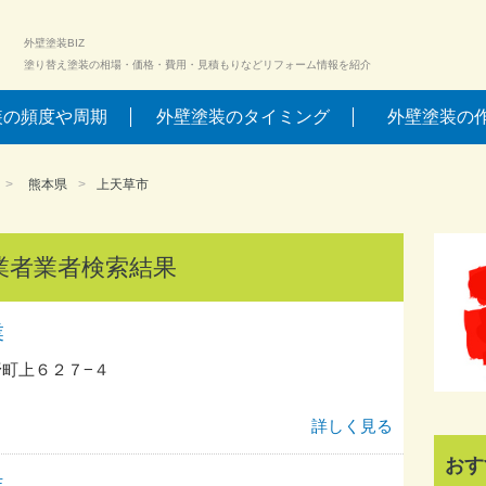
外壁塗装BIZ
塗り替え塗装の相場・価格・費用・見積もりなどリフォーム情報を紹介
装の頻度や周期
外壁塗装のタイミング
外壁塗装の
熊本県
上天草市
業者業者検索結果
業
町上６２７−４
詳しく見る
おす
装