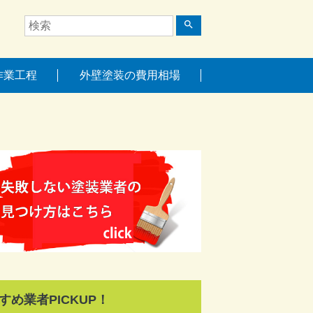
search
作業工程
外壁塗装の費用相場
すめ業者PICKUP！