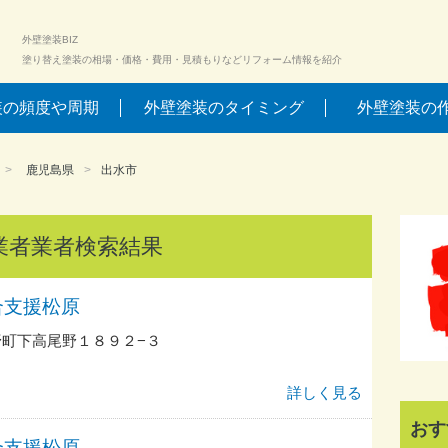
外壁塗装BIZ
塗り替え塗装の相場・価格・費用・見積もりなどリフォーム情報を紹介
装の頻度や周期
外壁塗装のタイミング
外壁塗装の
鹿児島県
出水市
業者業者検索結果
合支援松原
町下高尾野１８９２−３
詳しく見る
おす
合支援松原