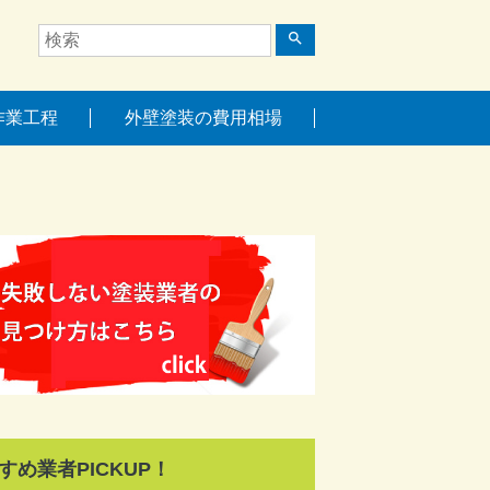
search
作業工程
外壁塗装の費用相場
すめ業者PICKUP！