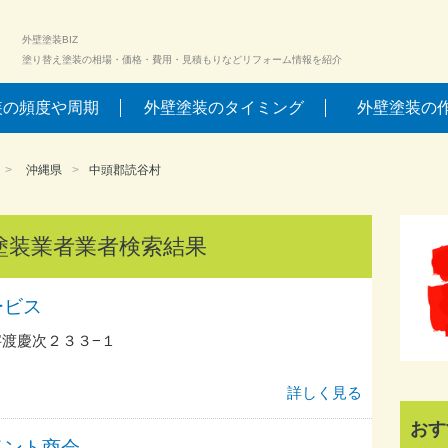
外壁塗装BIZ
塗り替え塗装の相場・価格・費用・見積もりなどリフォーム情報を紹介
装の頻度や周期
外壁塗装のタイミング
外壁塗装の
沖縄県
中頭郡読谷村
塗装業者業者検索結果
ービス
渡慶次２３３−１
詳しく見る
おす
イント商会