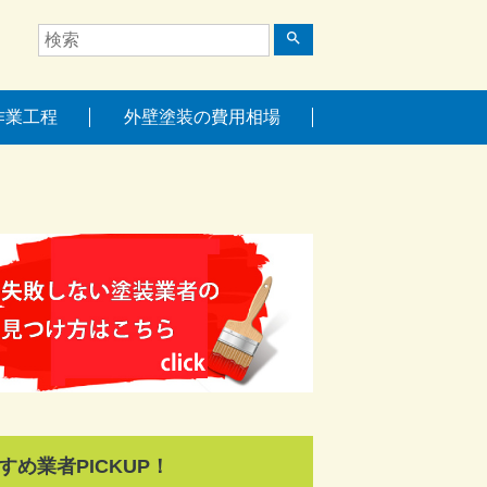
search
作業工程
外壁塗装の費用相場
すめ業者PICKUP！