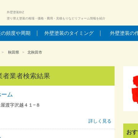
外壁塗装BIZ
塗り替え塗装の相場・価格・費用・見積もりなどリフォーム情報を紹介
装の頻度や周期
外壁塗装のタイミング
外壁塗装の
秋田県
北秋田市
業者業者検索結果
ホーム
屋渡字沢越４１−８
詳しく見る
おす
ン