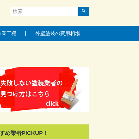
search
作業工程
外壁塗装の費用相場
すめ業者PICKUP！