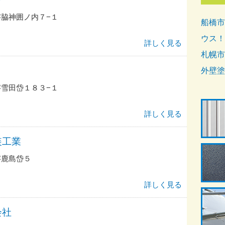
脇神囲ノ内７−１
船橋市
ウス！
詳しく見る
札幌市
外壁塗
雪田岱１８３−１
詳しく見る
装工業
字鹿島岱５
詳しく見る
会社