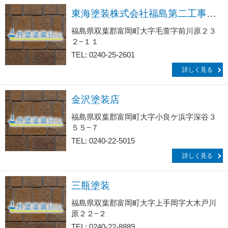
東海塗装株式会社福島第二工事事務所
福島県双葉郡富岡町大字毛萱字前川原２３
２−１１
TEL: 0240-25-2601
詳しく見る
金沢塗装店
福島県双葉郡富岡町大字小良ケ浜字深谷３
５５−７
TEL: 0240-22-5015
詳しく見る
三瓶塗装
福島県双葉郡富岡町大字上手岡字大木戸川
原２２−２
TEL: 0240-22-8889