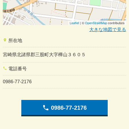
Leaflet
| ©
OpenStreetMap
contributors
大きな地図で見る
place
所在地
宮崎県北諸県郡三股町大字樺山３６０５
phone
電話番号
0986-77-2176
phone
0986-77-2176