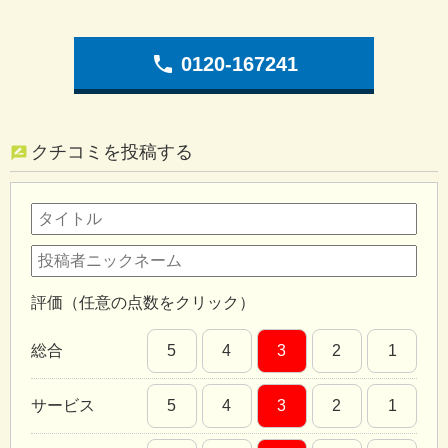
phone
0120-167241
クチコミを投稿する
評価（任意の点数をクリック）
総合
5
4
3
2
1
サービス
5
4
3
2
1