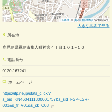
Leaflet
| ©
OpenStreetMap
contributors
大きな地図で見る
place
所在地
鹿児島県霧島市隼人町神宮４丁目１０１−１０
phone
電話番号
0120-167241
desktop_windows
ホームページ
https://itp.ne.jp/stats_click/?
s_bid=KN4604111300001757&s_sid=FSP-LSR-
001&s_fr=V01&s_ck=C03
open_in_new