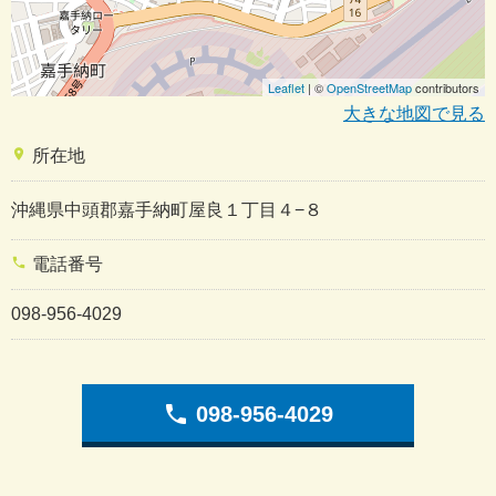
Leaflet
| ©
OpenStreetMap
contributors
大きな地図で見る
place
所在地
沖縄県中頭郡嘉手納町屋良１丁目４−８
phone
電話番号
098-956-4029
phone
098-956-4029